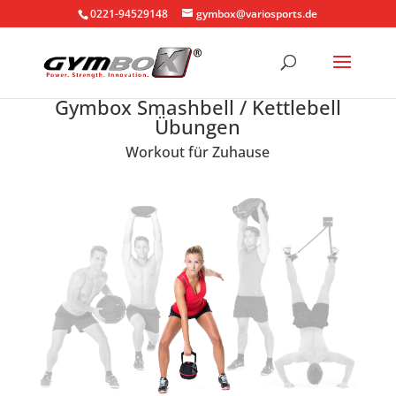
0221-94529148
gymbox@variosports.de
Gymbox Smashbell / Kettlebell
Übungen
Workout für Zuhause