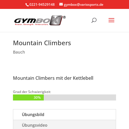
0221-94529148
gymbox@variosports.de
Mountain Climbers
Bauch
Mountain Climbers mit der Kettlebell
Grad der Schwierigkeit
30%
30%
Übungsbild
Übungsvideo