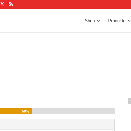
Shop
Produkte
d
60%
60%