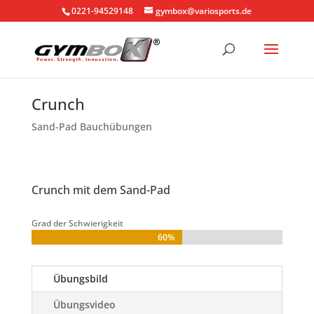
0221-94529148
gymbox@variosports.de
Crunch
Sand-Pad Bauchübungen
Crunch mit dem Sand-Pad
Grad der Schwierigkeit
60%
60%
Übungsbild
Übungsvideo