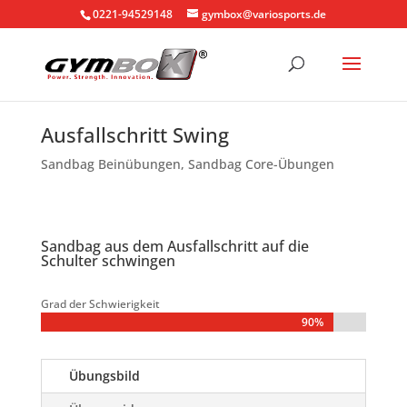
0221-94529148
gymbox@variosports.de
Ausfallschritt Swing
Sandbag Beinübungen
,
Sandbag Core-Übungen
Sandbag aus dem Ausfallschritt auf die
Schulter schwingen
Grad der Schwierigkeit
90%
90%
Übungsbild