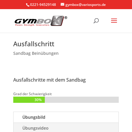
0221-94529148
gymbox@variosports.de
Ausfallschritt
Sandbag Beinübungen
Ausfallschritte mit dem Sandbag
Grad der Schwierigkeit
30%
30%
Übungsbild
Übungsvideo