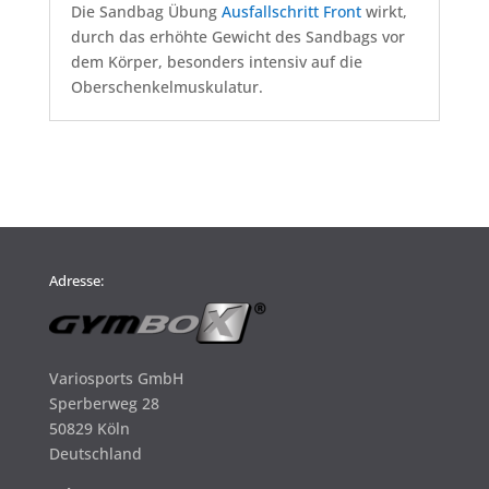
Die Sandbag Übung
Ausfallschritt Front
wirkt,
durch das erhöhte Gewicht des Sandbags vor
dem Körper, besonders intensiv auf die
Oberschenkelmuskulatur.
Adresse:
Variosports GmbH
Sperberweg 28
50829 Köln
Deutschland