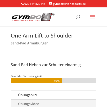
0221-94529148
gymbox@variosports.de
One Arm Lift to Shoulder
Sand-Pad Armübungen
Sand-Pad Heben zur Schulter einarmig
Grad der Schwierigkeit
60%
60%
Übungsbild
Übungsvideo