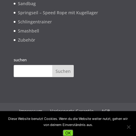
Sandbag
Springseil – Speed Rope mit Kugellager
Schlingentrainer
Smashbell
Zubehör
suchen
Impressum
Variosports Garantie
AGB
Widerrufsbelehrung
Datenschutz
Diese Website benutzt Cookies. Wenn du die Website weiter nutzt, gehen wir
von deinem Einverständnis aus.
OK