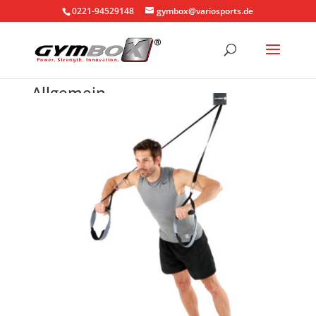
0221-94529148
gymbox@variosports.de
Allgemein