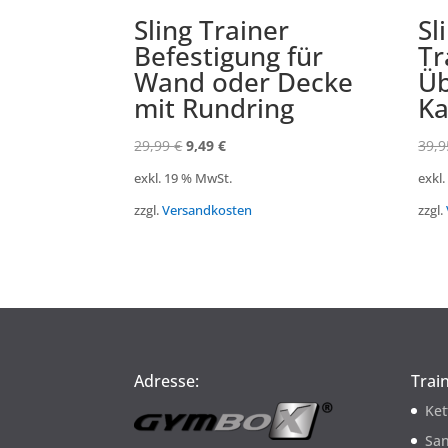
Sling Trainer
Sl
Befestigung für
Tr
Wand oder Decke
Üb
mit Rundring
Ka
Ursprünglicher
Aktueller
29,99
€
9,49
€
39,
Preis
Preis
exkl. 19 % MwSt.
exkl
war:
ist:
zzgl.
Versandkosten
zzgl.
29,99 €
9,49 €.
Adresse:
Trai
Ket
San