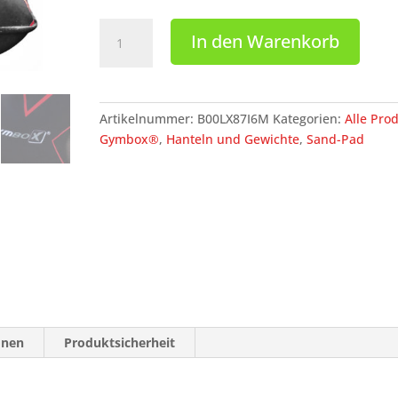
Gymbox
In den Warenkorb
Sand-
Pad
Packs,
unbefüllt
Artikelnummer:
B00LX87I6M
Kategorien:
Alle Pro
Menge
Gymbox®
,
Hanteln und Gewichte
,
Sand-Pad
onen
Produktsicherheit