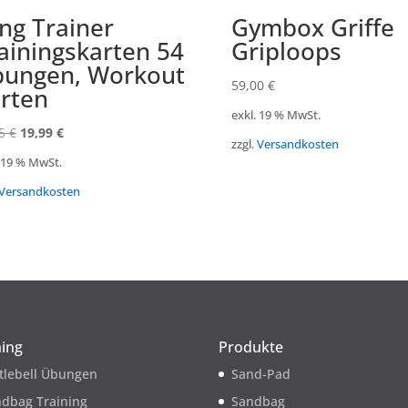
ing Trainer
Gymbox Griffe
ainingskarten 54
Griploops
ungen, Workout
59,00
€
rten
exkl. 19 % MwSt.
Ursprünglicher
Aktueller
95
€
19,99
€
zzgl.
Versandkosten
Preis
Preis
. 19 % MwSt.
war:
ist:
Versandkosten
39,95 €
19,99 €.
ning
Produkte
tlebell Übungen
Sand-Pad
dbag Training
Sandbag