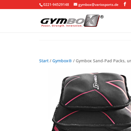
0221-94529148
gymbox@variosports.de
Start
/
Gymbox®
/ Gymbox Sand-Pad Packs, un