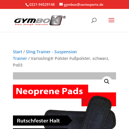
0221-94529148
gymbox@variosports.de
Start
/
Sling Trainer - Suspension
Trainer
/ Variosling® Polster Fußpolster, schwarz,
Po03