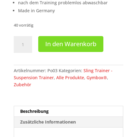
nach dem Training problemlos abwaschbar
Made in Germany
40 vorrätig
Variosling®
In den Warenkorb
Polster
Fußpolster,
schwarz,
Po03
Artikelnummer:
Po03
Kategorien:
Sling Trainer -
Menge
Suspension Trainer
,
Alle Produkte
,
Gymbox®
,
Zubehör
Beschreibung
Zusätzliche Informationen